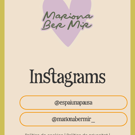
Instagrams
@espaiunapausa
@marionabermir_