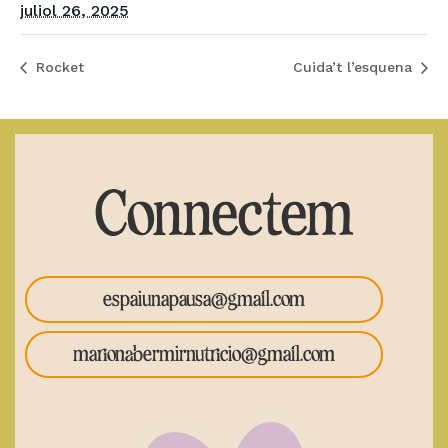
juliol 26, 2025
Rocket
Cuida’t l’esquena
Connectem
espaiunapausa@gmail.com
marionabermirnutricio@gmail.com