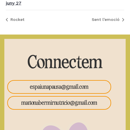
juny 27
Rocket
Sent l’emoció
Connectem
espaiunapausa@gmail.com
marionabermirnutricio@gmail.com