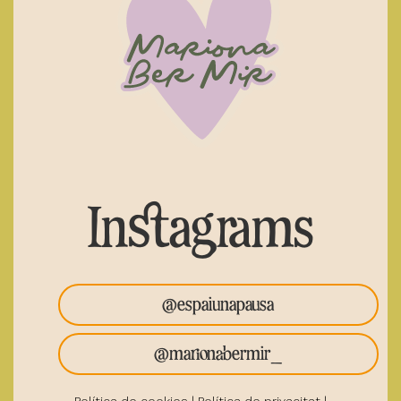
Instagrams
@espaiunapausa
@marionabermir_