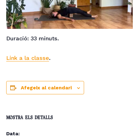
Duració: 33 minuts.
Link a la classe
.
Afegeix al calendari
MOSTRA ELS DETALLS
Data: