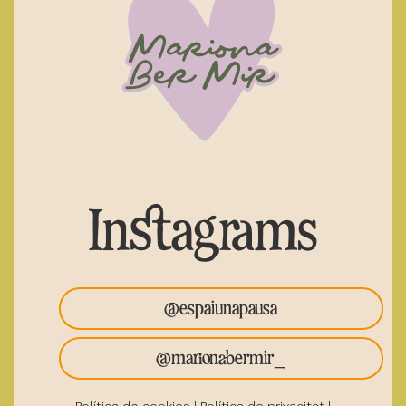
Instagrams
@espaiunapausa
@marionabermir_