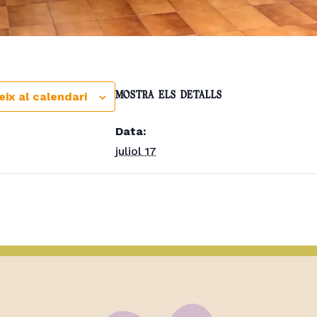
ix al calendari
MOSTRA ELS DETALLS
Data:
juliol 17