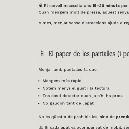
🧠 El cervell necessita uns
15–20 minuts
per 
Quan mengem molt de pressa, aquest senyal
A més, menjar sense distraccions ajuda a
re
📱 El paper de les pantalles (i pe
Menjar amb pantalles fa que:
Mengem més ràpid.
Notem menys el gust i la textura.
Ens costi detectar quan ja n’hi ha prou.
No gaudim tant de l’àpat.
No és qüestió de prohibir-les, sinó de
prend
👉🏽 Si cada àpat va acompanyat de mòbil, sèr