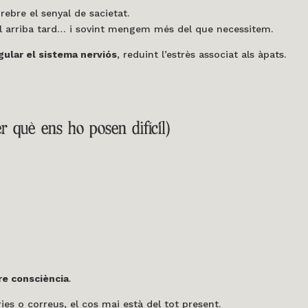
rebre el senyal de sacietat.
 arriba tard… i sovint mengem més del que necessitem.
gular el sistema nerviós
, reduint l’estrès associat als àpats.
r què ens ho posen difícil)
re consciència
.
ies o correus, el cos mai està del tot present.