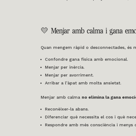
💛 Menjar amb calma i gana emo
Quan mengem ràpid o desconnectades, és mé
Confondre gana física amb emocional.
Menjar per inèrcia.
Menjar per avorriment.
Arribar a l’àpat amb molta ansietat.
Menjar amb calma
no elimina la gana emoci
Reconèixer-la abans.
Diferenciar què necessita el cos i què nece
Respondre amb més consciència i menys c