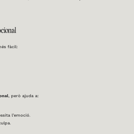
cional
s fàcil:
onal
, però ajuda a:
ssita l’emoció.
ulpa.