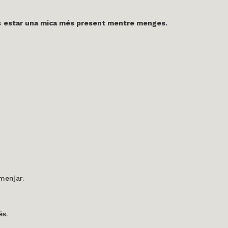
s
estar una mica més present mentre menges.
menjar.
és.