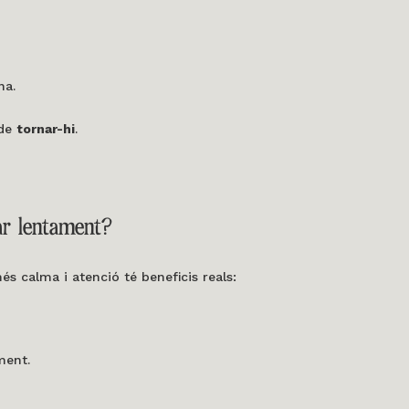
na.
 de
tornar-hi
.
ar lentament?
 calma i atenció té beneficis reals:
ment.