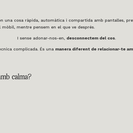
x en una cosa ràpida, automàtica i compartida amb pantalles, p
mòbil, mentre pensem en el que ve després.
I sense adonar-nos-en,
desconnectem del cos
.
ècnica complicada. És una
manera diferent de relacionar-te am
 amb calma?