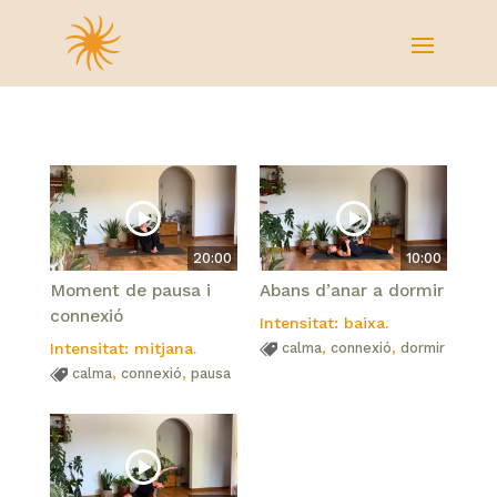
20:00
10:00
Moment de pausa i
Abans d’anar a dormir
connexió
Intensitat: baixa.
Intensitat: mitjana.
calma
,
connexió
,
dormir
calma
,
connexió
,
pausa