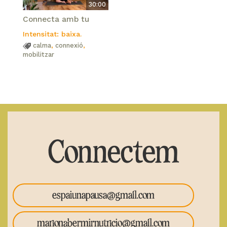
30:00
Connecta amb tu
Intensitat: baixa.
calma
,
connexió
,
mobilitzar
Connectem
espaiunapausa@gmail.com
marionabermirnutricio@gmail.com