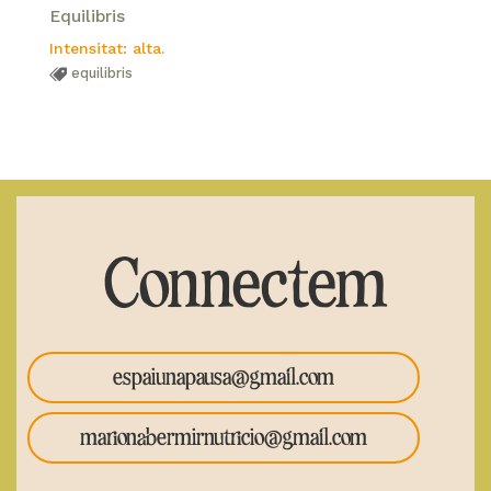
Equilibris
Intensitat: alta.
equilibris
Connectem
espaiunapausa@gmail.com
marionabermirnutricio@gmail.com