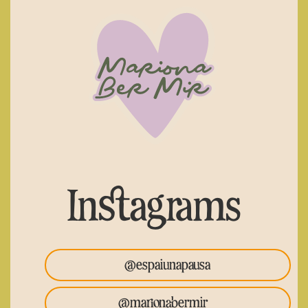
Instagrams
@espaiunapausa
@marionabermir_