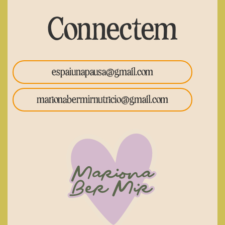
Connectem
espaiunapausa@gmail.com
marionabermirnutricio@gmail.com