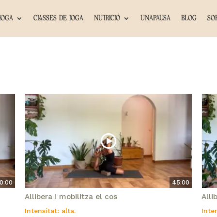
IOGA
CLASSES DE IOGA
NUTRICIÓ
UNAPAUSA
BLOG
SO
0:00
45:00
Allibera i mobilitza el cos
Alli
Intensitat: alta.
Inte