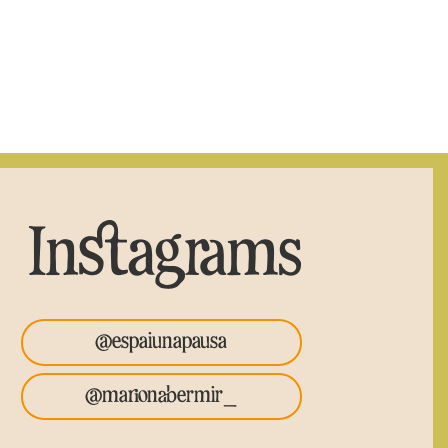
Instagrams
@espaiunapausa
@marionabermir_