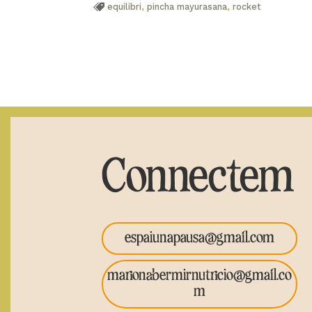
equilibri
,
pincha mayurasana
,
rocket
Connectem
espaiunapausa@gmail.com
marionabermirnutricio@gmail.co
m