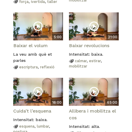
mobilitzar
força
,
ivertida
,
taller
5:00
21:00
Baixar el volum
Baixar revolucions
La veu amb què et
Intensitat: baixa.
parles
calmar
,
estirar
,
mobilitzar
escriptura
,
reflexió
16:00
45:00
Cuida’t l’esquena
Allibera i mobilitza el
cos
Intensitat: baixa.
esquena
,
lumbar
,
Intensitat: alta.
postura