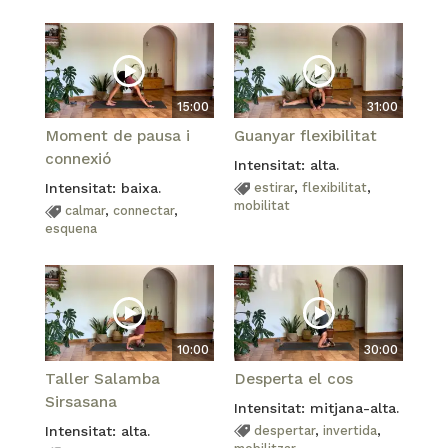
15:00
31:00
Moment de pausa i
Guanyar flexibilitat
connexió
Intensitat: alta.
Intensitat: baixa.
estirar
,
flexibilitat
,
mobilitat
calmar
,
connectar
,
esquena
10:00
30:00
Taller Salamba
Desperta el cos
Sirsasana
Intensitat: mitjana-alta.
Intensitat: alta.
despertar
,
invertida
,