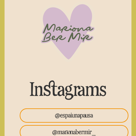
Instagrams
@espaiunapausa
@marionabermir_