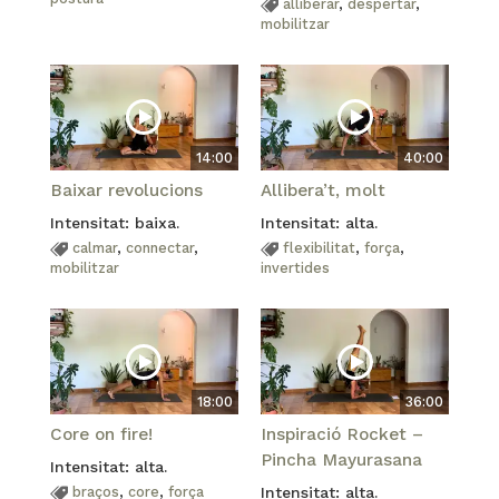
alliberar
,
despertar
,
mobilitzar
14:00
40:00
Baixar revolucions
Allibera’t, molt
Intensitat: baixa.
Intensitat: alta.
calmar
,
connectar
,
flexibilitat
,
força
,
mobilitzar
invertides
18:00
36:00
Core on fire!
Inspiració Rocket –
Pincha Mayurasana
Intensitat: alta.
braços
,
core
,
força
Intensitat: alta.