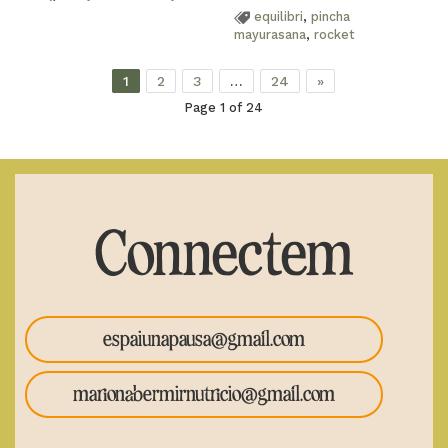
equilibri
,
pincha
mayurasana
,
rocket
1
2
3
…
24
»
Page 1 of 24
Connectem
espaiunapausa@gmail.com
marionabermirnutricio@gmail.com