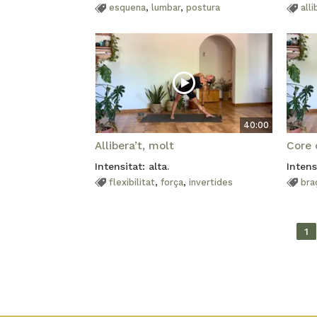
esquena
,
lumbar
,
postura
alli
40:00
Allibera’t, molt
Core o
Intensitat: alta.
Intens
flexibilitat
,
força
,
invertides
bra
1