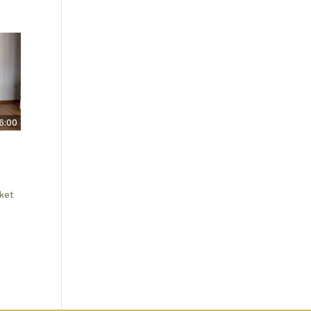
6:00
ket