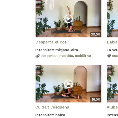
30:00
Desperta el cos
Baixa
Intensitat: mitjana-alta.
La ve
despertar
,
invertida
,
mobilitzar
esc
16:00
Cuida’t l’esquena
Allibe
Intensitat: baixa.
Intens