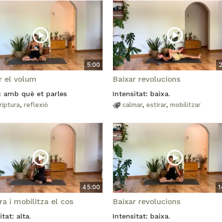
5:00
2
r el volum
Baixar revolucions
u amb què et parles
Intensitat: baixa.
riptura
,
reflexió
calmar
,
estirar
,
mobilitzar
45:00
1
ra i mobilitza el cos
Baixar revolucions
itat: alta.
Intensitat: baixa.