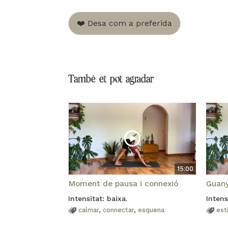
❤️ Desa com a preferida
També et pot agradar
15:00
Moment de pausa i connexió
Guanya
Intensitat: baixa.
Intens
calmar
,
connectar
,
esquena
esti