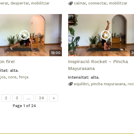
berar
,
despertar
,
mobilitzar
calmar
,
connectar
,
mobilitzar
18:00
3
n fire!
Inspiració Rocket – Pincha
Mayurasana
itat: alta.
ços
,
core
,
força
Intensitat: alta.
equilibri
,
pincha mayurasana
,
roc
2
3
…
24
»
Page 1 of 24