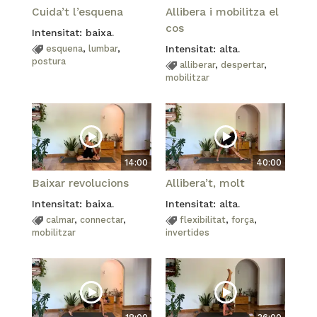
Cuida’t l’esquena
Allibera i mobilitza el
cos
Intensitat: baixa.
esquena
,
lumbar
,
Intensitat: alta.
postura
alliberar
,
despertar
,
mobilitzar
14:00
40:00
Baixar revolucions
Allibera’t, molt
Intensitat: baixa.
Intensitat: alta.
calmar
,
connectar
,
flexibilitat
,
força
,
mobilitzar
invertides