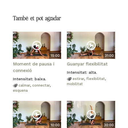
També et pot agradar
15:00
31:00
Moment de pausa i
Guanyar flexibilitat
connexió
Intensitat: alta.
Intensitat: baixa.
estirar
,
flexibilitat
,
mobilitat
calmar
,
connectar
,
esquena
10:00
30:00