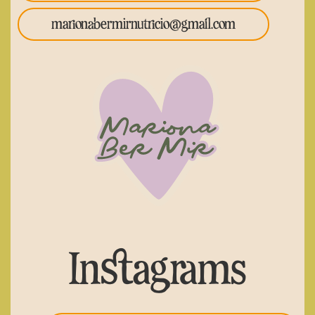
marionabermirnutricio@gmail.com
Instagrams