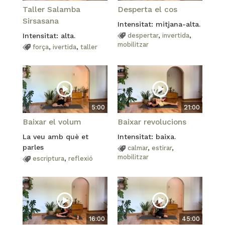
Taller Salamba
Desperta el cos
Sirsasana
Intensitat: mitjana-alta.
Intensitat: alta.
despertar
,
invertida
,
mobilitzar
força
,
ivertida
,
taller
5:00
21:00
Baixar el volum
Baixar revolucions
La veu amb què et
Intensitat: baixa.
parles
calmar
,
estirar
,
mobilitzar
escriptura
,
reflexió
16:00
45:00