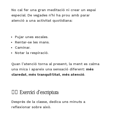
No cal fer una gran meditació ni crear un espai
especial. De vegades n’hi ha prou amb parar
atenció a una activitat quotidiana:
Pujar unes escales.
Rentar-se les mans.
Caminar.
Notar la respiració.
Quan l’atenció torna al present, la ment es calma
una mica i apareix una sensació diferent:
més
claredat, més tranquil·litat, més atenció
.
✍🏼 Exercici d’escriptura
Després de la classe, dedica uns minuts a
reflexionar sobre això.