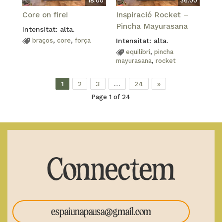
18:00
36:00
Core on fire!
Inspiració Rocket –
Pincha Mayurasana
Intensitat: alta.
braços
,
core
,
força
Intensitat: alta.
equilibri
,
pincha
mayurasana
,
rocket
1
2
3
…
24
»
Page 1 of 24
Connectem
espaiunapausa@gmail.com