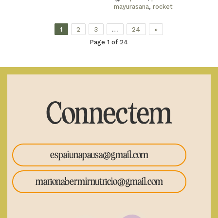
mayurasana
,
rocket
1
2
3
…
24
»
Page 1 of 24
Connectem
espaiunapausa@gmail.com
marionabermirnutricio@gmail.com