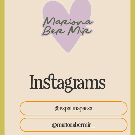
Instagrams
@espaiunapausa
@marionabermir_