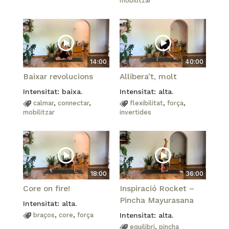
mobilitzar
14:00
40:00
Baixar revolucions
Allibera’t, molt
Intensitat: baixa.
Intensitat: alta.
calmar
,
connectar
,
flexibilitat
,
força
,
mobilitzar
invertides
18:00
36:00
Core on fire!
Inspiració Rocket –
Pincha Mayurasana
Intensitat: alta.
braços
,
core
,
força
Intensitat: alta.
equilibri
,
pincha