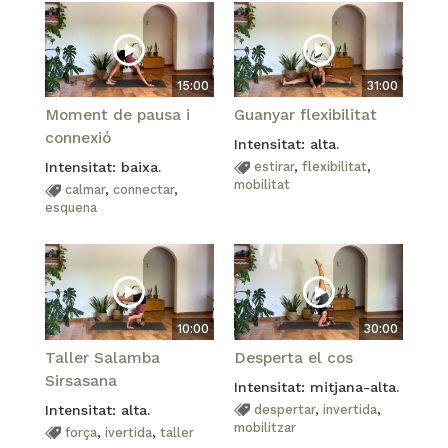
15:00
31:00
Moment de pausa i
Guanyar flexibilitat
connexió
Intensitat: alta.
Intensitat: baixa.
estirar
,
flexibilitat
,
mobilitat
calmar
,
connectar
,
esquena
10:00
30:00
Taller Salamba
Desperta el cos
Sirsasana
Intensitat: mitjana-alta.
Intensitat: alta.
despertar
,
invertida
,
mobilitzar
força
,
ivertida
,
taller