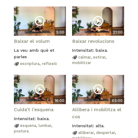
5:00
21:00
Baixar el volum
Baixar revolucions
La veu amb què et
Intensitat: baixa.
parles
calmar
,
estirar
,
mobilitzar
escriptura
,
reflexió
16:00
45:00
Cuida’t l’esquena
Allibera i mobilitza el
cos
Intensitat: baixa.
esquena
,
lumbar
,
Intensitat: alta.
postura
alliberar
,
despertar
,