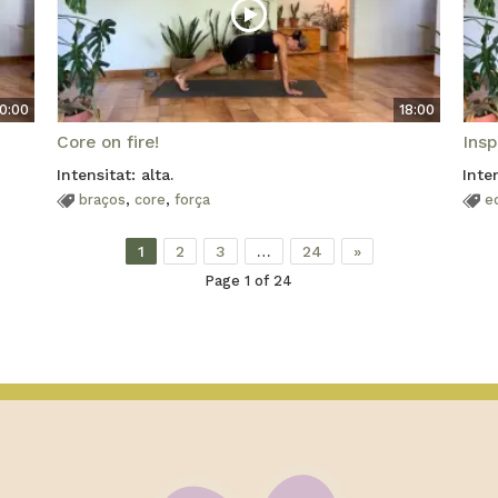
0:00
18:00
Core on fire!
Ins
Intensitat: alta.
Inten
braços
,
core
,
força
eq
1
2
3
…
24
»
Page 1 of 24