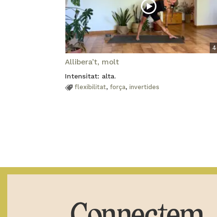
4
Allibera’t, molt
Intensitat: alta.
flexibilitat
,
força
,
invertides
Connectem