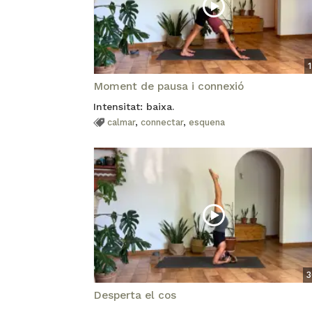
Moment de pausa i connexió
Intensitat: baixa.
calmar
,
connectar
,
esquena
3
Desperta el cos