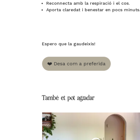
Reconnecta amb la respiració i el cos.
Aporta claredat i benestar en pocs minuts
Espero que la gaudeixis!
❤️ Desa com a preferida
També et pot agradar