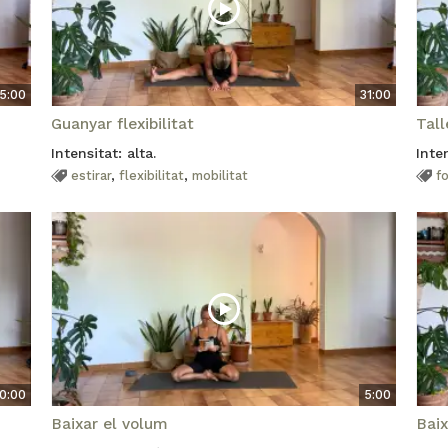
15:00
31:00
Guanyar flexibilitat
Tal
Intensitat: alta.
Inten
estirar
,
flexibilitat
,
mobilitat
f
0:00
5:00
Baixar el volum
Baix