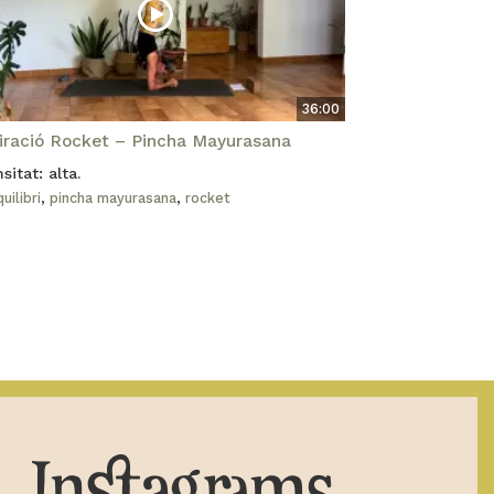
36:00
piració Rocket – Pincha Mayurasana
sitat: alta.
uilibri
,
pincha mayurasana
,
rocket
Instagrams