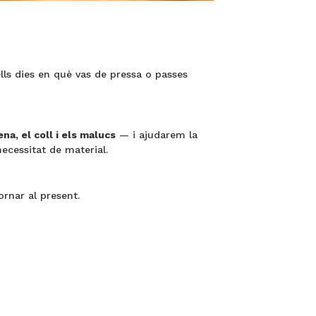
lls dies en què vas de pressa o passes
ena, el coll i els malucs
— i ajudarem la
necessitat de material.
ornar al present.