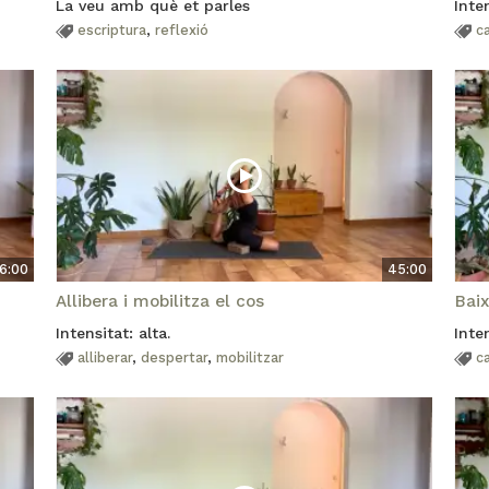
La veu amb què et parles
Inte
escriptura
,
reflexió
c
16:00
45:00
Allibera i mobilitza el cos
Baix
Intensitat: alta.
Inte
alliberar
,
despertar
,
mobilitzar
c