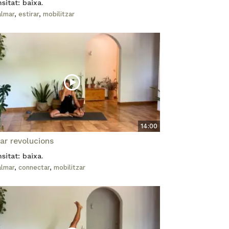
nsitat: baixa.
almar
,
estirar
,
mobilitzar
14:00
ar revolucions
nsitat: baixa.
almar
,
connectar
,
mobilitzar