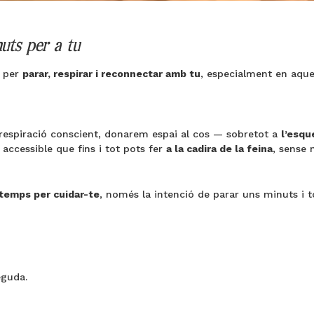
uts per a tu
 per
parar, respirar i reconnectar amb tu
, especialment en aque
 respiració conscient, donarem espai al cos — sobretot a
l’esqu
 accessible que fins i tot pots fer
a la cadira de la feina
, sense 
 temps per cuidar-te
, només la intenció de parar uns minuts i t
eguda.