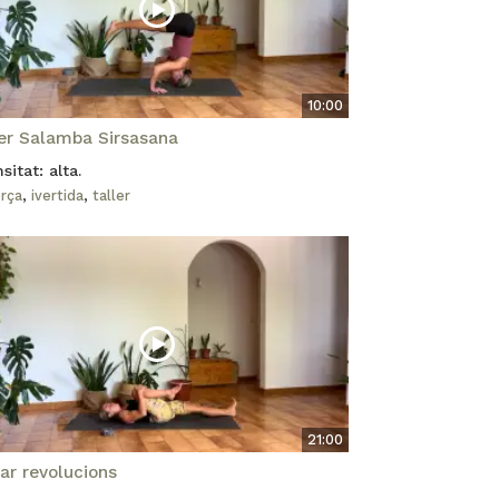
10:00
ler Salamba Sirsasana
sitat: alta.
orça
,
ivertida
,
taller
21:00
ar revolucions