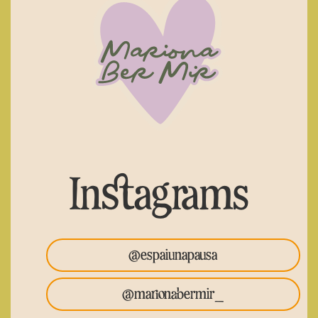
Instagrams
@espaiunapausa
@marionabermir_