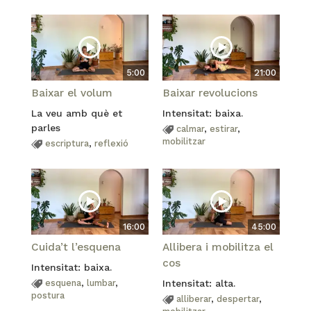
5:00
21:00
Baixar el volum
Baixar revolucions
La veu amb què et
Intensitat: baixa.
parles
calmar
,
estirar
,
mobilitzar
escriptura
,
reflexió
16:00
45:00
Cuida’t l’esquena
Allibera i mobilitza el
cos
Intensitat: baixa.
esquena
,
lumbar
,
Intensitat: alta.
postura
alliberar
,
despertar
,