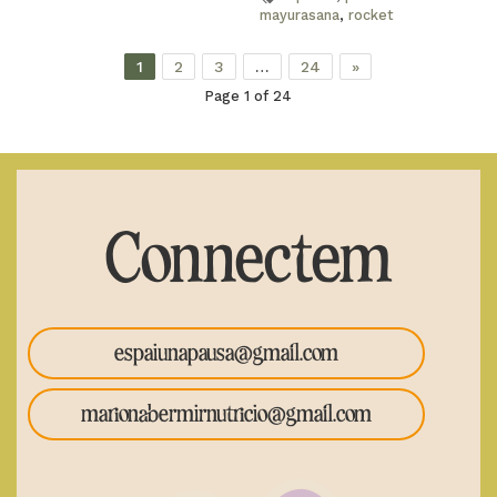
mayurasana
,
rocket
1
2
3
…
24
»
Page 1 of 24
Connectem
espaiunapausa@gmail.com
marionabermirnutricio@gmail.com