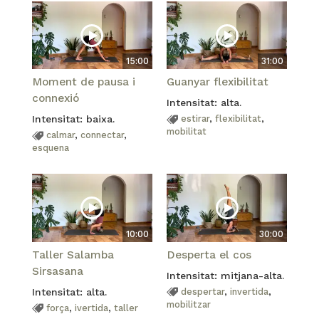
15:00
31:00
Moment de pausa i
Guanyar flexibilitat
connexió
Intensitat: alta.
Intensitat: baixa.
estirar
,
flexibilitat
,
mobilitat
calmar
,
connectar
,
esquena
10:00
30:00
Taller Salamba
Desperta el cos
Sirsasana
Intensitat: mitjana-alta.
Intensitat: alta.
despertar
,
invertida
,
mobilitzar
força
,
ivertida
,
taller