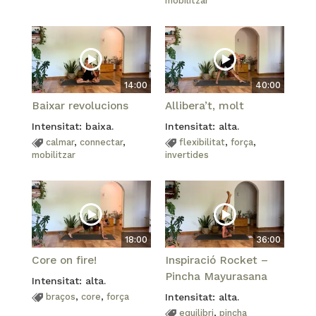
mobilitzar
14:00
40:00
Baixar revolucions
Allibera’t, molt
Intensitat: baixa.
Intensitat: alta.
calmar
,
connectar
,
flexibilitat
,
força
,
mobilitzar
invertides
18:00
36:00
Core on fire!
Inspiració Rocket –
Pincha Mayurasana
Intensitat: alta.
braços
,
core
,
força
Intensitat: alta.
equilibri
,
pincha