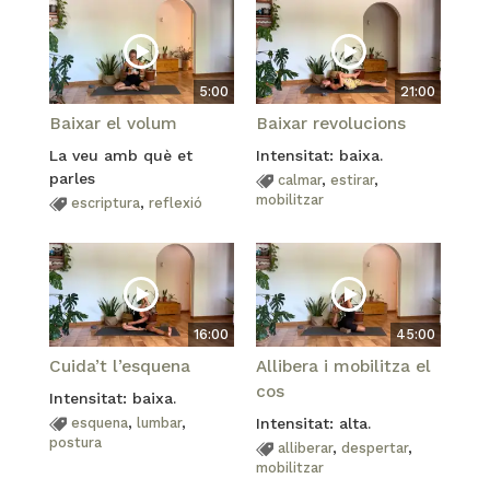
5:00
21:00
Baixar el volum
Baixar revolucions
La veu amb què et
Intensitat: baixa.
parles
calmar
,
estirar
,
mobilitzar
escriptura
,
reflexió
16:00
45:00
Cuida’t l’esquena
Allibera i mobilitza el
cos
Intensitat: baixa.
esquena
,
lumbar
,
Intensitat: alta.
postura
alliberar
,
despertar
,
mobilitzar