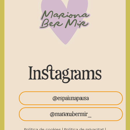
Instagrams
@espaiunapausa
@marionabermir_
Política de cookies
|
Política de privacitat
|