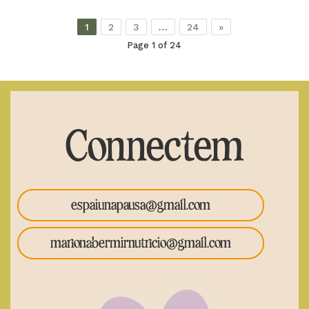
1
2
3
…
24
»
Page 1 of 24
Connectem
espaiunapausa@gmail.com
marionabermirnutricio@gmail.com