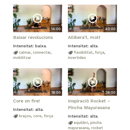
14:00
40:00
Baixar revolucions
Allibera’t, molt
Intensitat: baixa.
Intensitat: alta.
calmar
,
connectar
,
flexibilitat
,
força
,
mobilitzar
invertides
18:00
36:00
Core on fire!
Inspiració Rocket –
Pincha Mayurasana
Intensitat: alta.
braços
,
core
,
força
Intensitat: alta.
equilibri
,
pincha
mayurasana
,
rocket