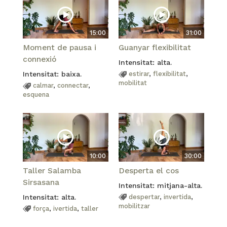
15:00
31:00
Moment de pausa i
Guanyar flexibilitat
connexió
Intensitat: alta.
Intensitat: baixa.
estirar
,
flexibilitat
,
mobilitat
calmar
,
connectar
,
esquena
10:00
30:00
Taller Salamba
Desperta el cos
Sirsasana
Intensitat: mitjana-alta.
Intensitat: alta.
despertar
,
invertida
,
mobilitzar
força
,
ivertida
,
taller