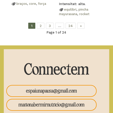
braços
,
core
,
força
Intensitat: alta.
equilibri
,
pincha
mayurasana
,
rocket
1
2
3
…
24
»
Page 1 of 24
Connectem
espaiunapausa@gmail.com
marionabermirnutricio@gmail.com