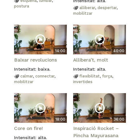
esquena
,
lumbar
,
Intensitat: alta.
postura
alliberar
,
despertar
,
mobilitzar
14:00
40:00
Baixar revolucions
Allibera’t, molt
Intensitat: baixa.
Intensitat: alta.
calmar
,
connectar
,
flexibilitat
,
força
,
mobilitzar
invertides
18:00
36:00
Core on fire!
Inspiració Rocket –
Pincha Mayurasana
Intensitat: alta.