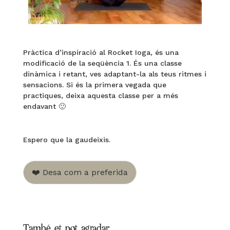
Pràctica d’inspiració al Rocket Ioga, és una
modificació de la seqüència 1. És una classe
dinàmica i retant, ves adaptant-la als teus ritmes i
sensacions. Si és la primera vegada que
practiques, deixa aquesta classe per a més
endavant 🙂
Espero que la gaudeixis.
❤️ Desa com a preferida
També et pot agradar