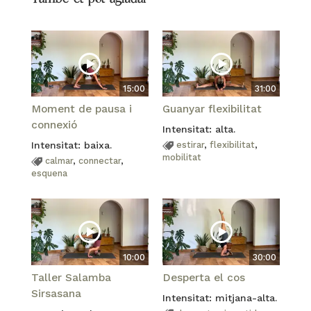
15:00
31:00
Moment de pausa i
Guanyar flexibilitat
connexió
Intensitat: alta.
Intensitat: baixa.
estirar
,
flexibilitat
,
mobilitat
calmar
,
connectar
,
esquena
10:00
30:00
Taller Salamba
Desperta el cos
Sirsasana
Intensitat: mitjana-alta.