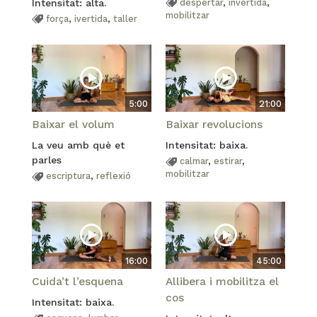
Intensitat: alta.
despertar
,
invertida
,
mobilitzar
força
,
ivertida
,
taller
5:00
21:00
Baixar el volum
Baixar revolucions
La veu amb què et
Intensitat: baixa.
parles
calmar
,
estirar
,
mobilitzar
escriptura
,
reflexió
16:00
45:00
Cuida’t l’esquena
Allibera i mobilitza el
cos
Intensitat: baixa.