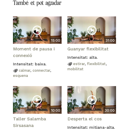
També et pot agradar
15:00
31:00
Moment de pausa i
Guanyar flexibilitat
connexió
Intensitat: alta.
Intensitat: baixa.
estirar
,
flexibilitat
,
mobilitat
calmar
,
connectar
,
esquena
10:00
30:00
Taller Salamba
Desperta el cos
Sirsasana
Intensitat: mitjana-alta.