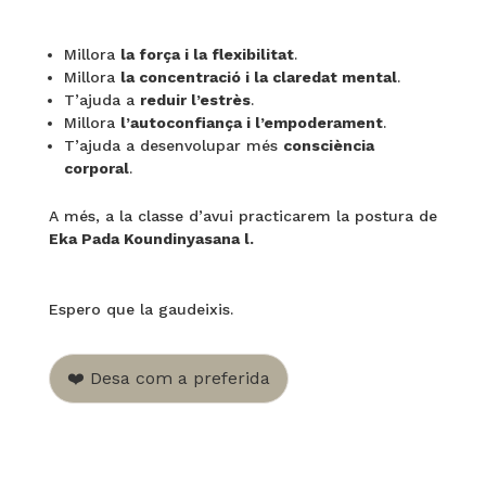
Millora
la força i la flexibilitat
.
Millora
la concentració i la claredat mental
.
T’ajuda a
reduir l’estrès
.
Millora
l’autoconfiança i l’empoderament
.
T’ajuda a desenvolupar més
consciència
corporal
.
A més, a la classe d’avui practicarem la postura de
Eka Pada Koundinyasana l.
Espero que la gaudeixis.
❤️ Desa com a preferida