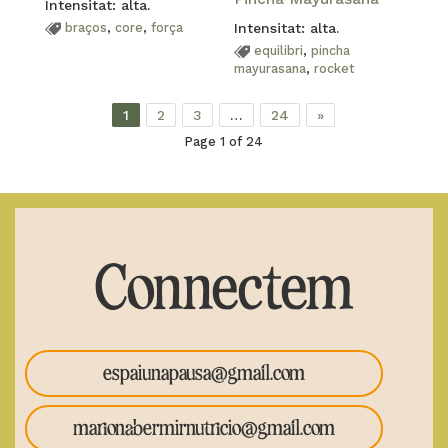
Intensitat: alta.
braços
,
core
,
força
Intensitat: alta.
equilibri
,
pincha
mayurasana
,
rocket
1
2
3
…
24
»
Page 1 of 24
Connectem
espaiunapausa@gmail.com
marionabermirnutricio@gmail.com