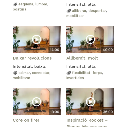
esquena
,
lumbar
,
Intensitat: alta.
postura
alliberar
,
despertar
,
mobilitzar
14:00
40:00
Baixar revolucions
Allibera’t, molt
Intensitat: baixa.
Intensitat: alta.
calmar
,
connectar
,
flexibilitat
,
força
,
mobilitzar
invertides
18:00
36:00
Core on fire!
Inspiració Rocket –
Pincha Mayurasana