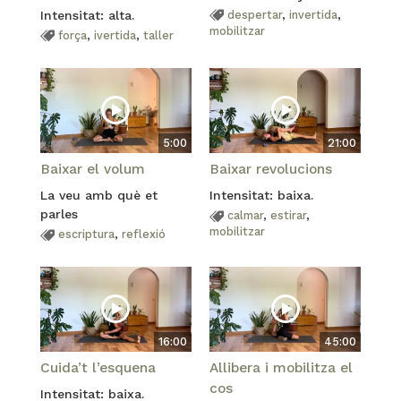
Intensitat: alta.
despertar
,
invertida
,
mobilitzar
força
,
ivertida
,
taller
5:00
21:00
Baixar el volum
Baixar revolucions
La veu amb què et
Intensitat: baixa.
parles
calmar
,
estirar
,
mobilitzar
escriptura
,
reflexió
16:00
45:00
Cuida’t l’esquena
Allibera i mobilitza el
cos
Intensitat: baixa.