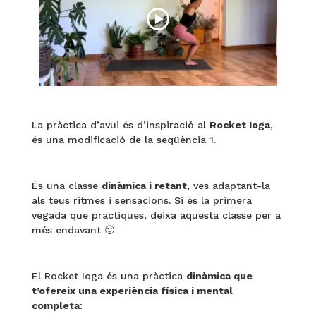
La pràctica d’avui és d’inspiració al
Rocket Ioga
,
és una modificació de la seqüència 1.
És una classe
dinàmica i retant
, ves adaptant-la
als teus ritmes i sensacions. Si és la primera
vegada que practiques, deixa aquesta classe per a
més endavant 🙂
El Rocket Ioga és una pràctica
dinàmica que
t’ofereix una experiència física i mental
completa
: