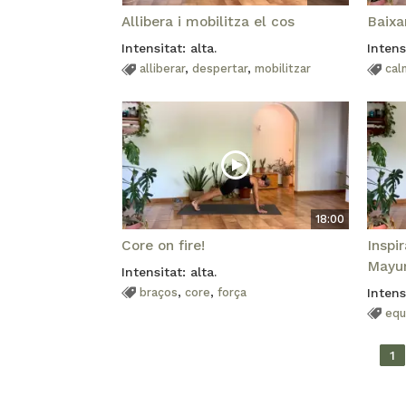
Allibera i mobilitza el cos
Baixa
Intensitat: alta.
Intens
alliberar
,
despertar
,
mobilitzar
cal
18:00
Core on fire!
Inspi
Mayu
Intensitat: alta.
braços
,
core
,
força
Intens
equi
1