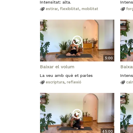
Intensitat: alta.
Intens
estirar
,
flexibilitat
,
mobilitat
for
5:00
Baixar el volum
Baixa
La veu amb què et parles
Intens
escriptura
,
reflexió
cal
45:00