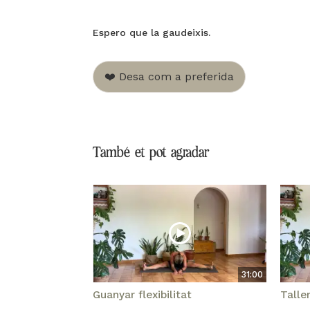
Espero que la gaudeixis.
❤️ Desa com a preferida
També et pot agradar
31:00
Guanyar flexibilitat
Talle