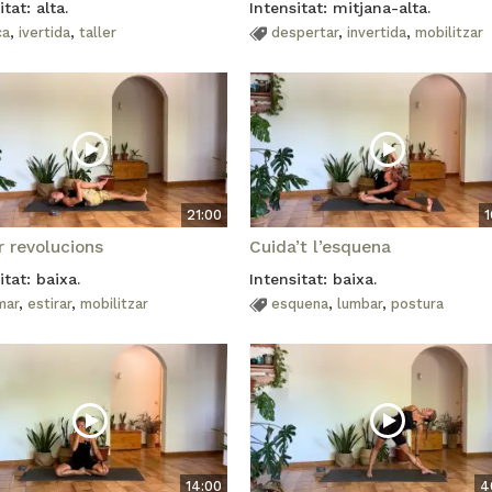
itat: alta.
Intensitat: mitjana-alta.
ça
,
ivertida
,
taller
despertar
,
invertida
,
mobilitzar
21:00
1
r revolucions
Cuida’t l’esquena
itat: baixa.
Intensitat: baixa.
mar
,
estirar
,
mobilitzar
esquena
,
lumbar
,
postura
14:00
4