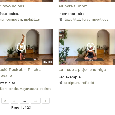
r revolucions
Allibera’t, molt
itat: baixa.
Intensitat: alta.
mar
,
connectar
,
mobilitzar
flexibilitat
,
força
,
invertides
36:00
ració Rocket – Pincha
La nostra pitjor enemiga
rasana
Ser exemple
itat: alta.
escriptura
,
reflexió
libri
,
pincha mayurasana
,
rocket
2
3
…
23
»
Page 1 of 23